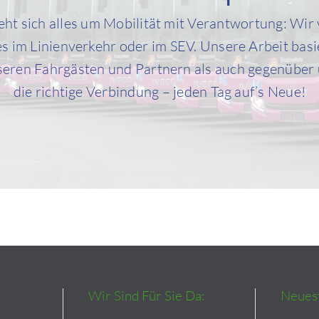
ht sich alles um Mobilität mit Verantwortung: Wir
 es im Linienverkehr oder im SEV. Unsere Arbeit basi
eren Fahrgästen und Partnern als auch gegenüber 
die richtige Verbindung
– jeden Tag auf’s Neue!
Wir Sind Für Sie Da:
Neuest