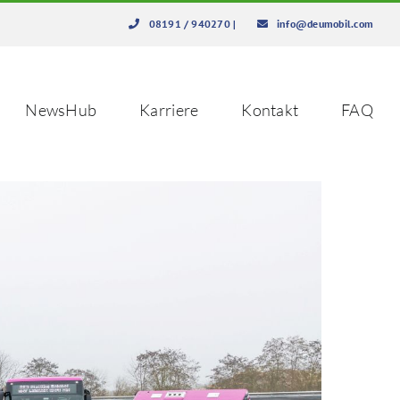
08191 / 940270
|
info@deumobil.com
NewsHub
Karriere
Kontakt
FAQ