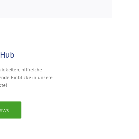
Hub
igkeiten, hilfreiche
nde Einblicke in unsere
kte!
ews