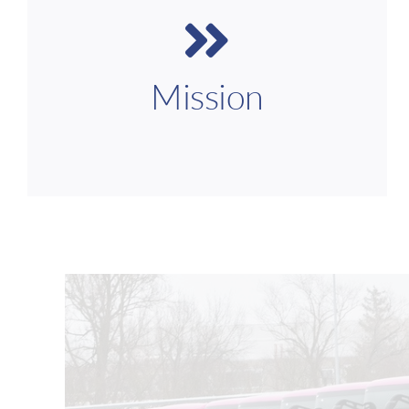
Die deu.mobil GmbH gilt als erster
Schienenersatzverkehr im
Ansprechpartner für
und sorgt zudem für
Süden Deutschlands
zuverlässige und hochwertige Verkehrsleistungen
Mission
regionale Verwurzelung
im MVV. Unsere
ermöglicht es uns, Mobilität vor Ort effizient und
kundenorientiert zu gestalten.