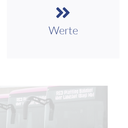
Bei der deu.mobil GmbH stehen Qualität,
Zuverlässigkeit und Pünktlichkeit im Fokus, damit
jede Fahrt sicher und termingerecht erfolgt. Als
regional verbundenes Unternehmen handeln wir
Werte
verantwortungsbewusst und legen großen Wert
auf Compliance und klare Regeln, um dauerhaft
Vertrauen zu sichern.