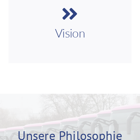
Wir wollen als innovatives und regional
verankertes Verkehrsunternehmen die erste Wahl
für den Schienenersatzverkehr der Deutschen
Bahn sein und durch Qualität, Zuverlässigkeit und
Vision
partnerschaftliche Zusammenarbeit Maßstäbe in
der Mobilität der Region setzen.
Unsere Philosophie