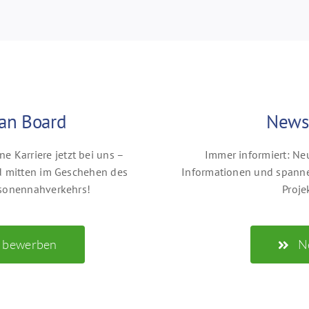
an Board
News
ne Karriere jetzt bei uns –
Immer informiert: Neu
nd mitten im Geschehen des
Informationen und spanne
rsonennahverkehrs!
Proje
t bewerben
N