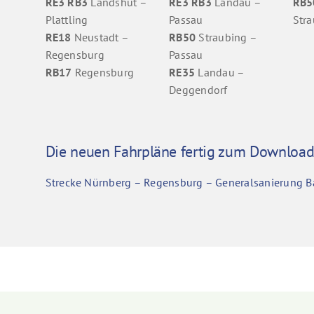
RE3 RB3
Landshut –
RE3 RB3
Landau –
RB5
Plattling
Passau
Stra
RE18
Neustadt –
RB50
Straubing –
Regensburg
Passau
RB17
Regensburg
RE35
Landau –
Deggendorf
Die neuen Fahrpläne fertig zum Download 
Strecke Nürnberg – Regensburg – Generalsanierung B