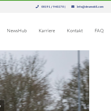
08191 / 940270
|
info@deumobil.com
NewsHub
Karriere
Kontakt
FAQ
V