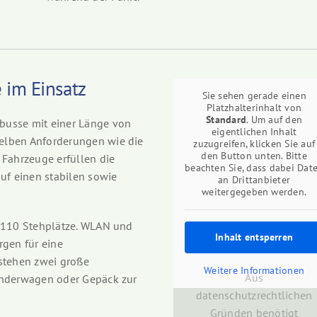
 im Einsatz
Sie sehen gerade einen
Platzhalterinhalt von
Standard
. Um auf den
busse mit einer Länge von
eigentlichen Inhalt
elben Anforderungen wie die
zuzugreifen, klicken Sie auf
den Button unten. Bitte
 Fahrzeuge erfüllen die
beachten Sie, dass dabei Dat
uf einen stabilen sowie
an Drittanbieter
weitergegeben werden.
e 110 Stehplätze. WLAN und
Inhalt entsperren
rgen für eine
 stehen zwei große
Weitere Informationen
Aus
inderwagen oder Gepäck zur
datenschutzrechtlichen
Gründen benötigt