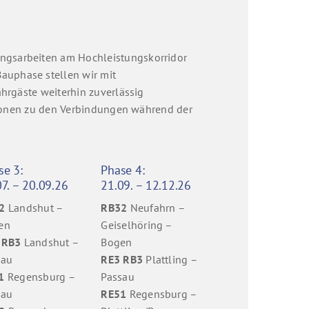
ngsarbeiten am Hochleistungskorridor
auphase stellen wir mit
ahrgäste weiterhin zuverlässig
mationen zu den Verbindungen während der
se 3:
Phase 4:
7. – 20.09.26
21.09. – 12.12.26
2
Landshut –
RB32
Neufahrn –
en
Geiselhöring –
 RB3
Landshut –
Bogen
sau
RE3 RB3
Plattling –
1
Regensburg –
Passau
sau
RE51
Regensburg –