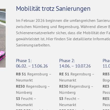
Mobilität trotz Sanierungen
Im Februar 2026 beginnen die umfangreichen Sanieru
zwischen Nürnberg und Regensburg. Während dieser B
Schienenersatzverkehr sicher, dass die Mobilität der F
gewährleistet ist. Hier finden Sie detaillierte Infor
Sanierungsarbeiten.
Phase 1:
Phase 2:
Pha
06.02. – 13.06.26
14.06. – 10.07.26
11.0
RB 51
Regensburg –
RE 51
Regensburg –
RB3
Neumarkt
Neumarkt
Bog
RE50
Regensburg –
RE50
Regensburg –
RE3
Nürnberg
Nürnberg
Pas
S3
Feucht –
S3
Feucht –
RE5
Neumarkt
Neumarkt
Pas